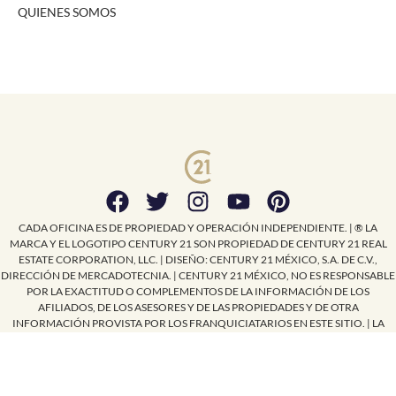
QUIENES SOMOS
CADA OFICINA ES DE PROPIEDAD Y OPERACIÓN INDEPENDIENTE. | ® LA
MARCA Y EL LOGOTIPO CENTURY 21 SON PROPIEDAD DE CENTURY 21 REAL
ESTATE CORPORATION, LLC. | DISEÑO: CENTURY 21 MÉXICO, S.A. DE C.V.,
DIRECCIÓN DE MERCADOTECNIA. | CENTURY 21 MÉXICO, NO ES RESPONSABLE
POR LA EXACTITUD O COMPLEMENTOS DE LA INFORMACIÓN DE LOS
AFILIADOS, DE LOS ASESORES Y DE LAS PROPIEDADES Y DE OTRA
INFORMACIÓN PROVISTA POR LOS FRANQUICIATARIOS EN ESTE SITIO. | LA
INFORMACIÓN PUEDE CAMBIAR SIN PREVIO AVISO. | LA OPINIÓN DE ALGUNOS
ARTÍCULOS ES RESPONSABILIDAD DE SUS AUTORES Y HAN SIDO PUBLICADOS
SOLO PARA FINES INFORMATIVOS Y NO EXPRESA EL PUNTO DE VISTA DE
CENTURY 21 MÉXICO, S.A. DE C.V.